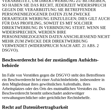
VERARBEITET, UM DIREKTWERBUNG ZU BETREIBEN,
SO HABEN SIE DAS RECHT, JEDERZEIT WIDERSPRUCH
GEGEN DIE VERARBEITUNG SIE BETREFFENDER
PERSONENBEZOGENER DATEN ZUM ZWECKE
DERARTIGER WERBUNG EINZULEGEN; DIES GILT AUCH
FÜR DAS PROFILING, SOWEIT ES MIT SOLCHER
DIREKTWERBUNG IN VERBINDUNG STEHT. WENN SIE
WIDERSPRECHEN, WERDEN IHRE
PERSONENBEZOGENEN DATEN ANSCHLIESSEND NICHT
MEHR ZUM ZWECKE DER DIREKTWERBUNG
VERWENDET (WIDERSPRUCH NACH ART. 21 ABS. 2
DSGVO).
Beschwerde­recht bei der zuständigen Aufsichts­
behörde
Im Falle von Verstößen gegen die DSGVO steht den Betroffenen
ein Beschwerderecht bei einer Aufsichtsbehörde, insbesondere in
dem Mitgliedstaat ihres gewöhnlichen Aufenthalts, ihres
Arbeitsplatzes oder des Orts des mutmaßlichen Verstoßes zu. Das
Beschwerderecht besteht unbeschadet anderweitiger
verwaltungsrechtlicher oder gerichtlicher Rechtsbehelfe.
Recht auf Daten­übertrag­barkeit